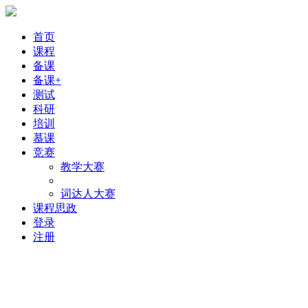
首页
课程
备课
备课+
测试
科研
培训
慕课
竞赛
教学大赛
词达人大赛
课程思政
登录
注册