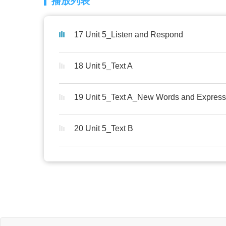
播放列表
17 Unit 5_Listen and Respond
18 Unit 5_Text A
19 Unit 5_Text A_New Words and Express
20 Unit 5_Text B