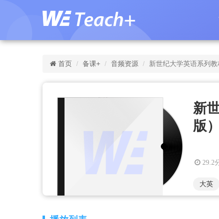
首页
备课+
音频资源
新世纪大学英语系列教材：综
新
版）第
29.2
大英