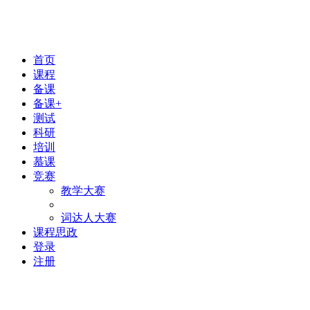
首页
课程
备课
备课+
测试
科研
培训
慕课
竞赛
教学大赛
词达人大赛
课程思政
登录
注册