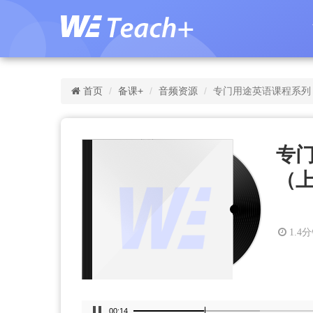
首页
备课+
音频资源
专门用途英语课程系列：影视听
专
（上）
1.4
00:14