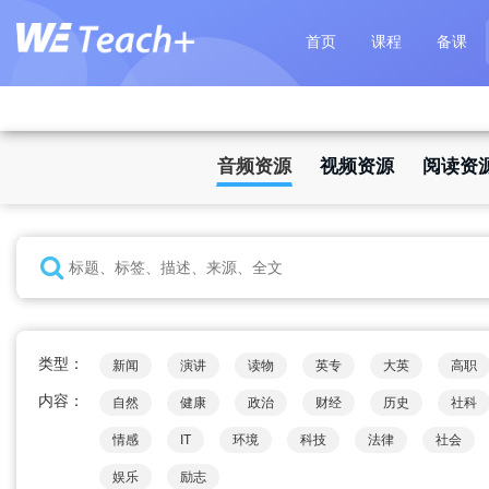
首页
课程
备课
音频资源
视频资源
阅读资
类型：
新闻
演讲
读物
英专
大英
高职
内容：
自然
健康
政治
财经
历史
社科
情感
IT
环境
科技
法律
社会
娱乐
励志