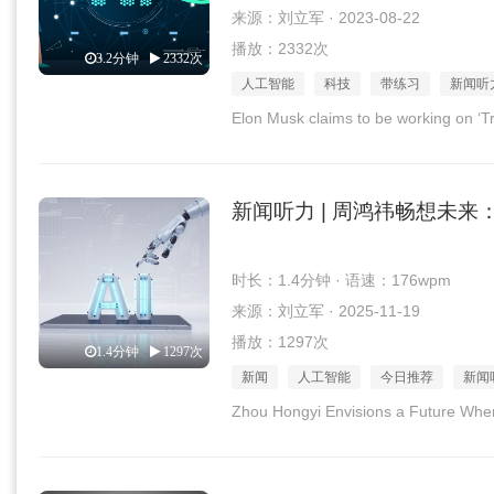
来源：刘立军 · 2023-08-22
播放：2332次
3.2分钟
2332次
人工智能
科技
带练习
新闻听
Elon Musk claims to be working on ‘
新闻听力 | 周鸿祎畅想未来
时长：1.4分钟 · 语速：176wpm
来源：刘立军 · 2025-11-19
播放：1297次
1.4分钟
1297次
新闻
人工智能
今日推荐
新闻
Zhou Hongyi Envisions a Future Wh