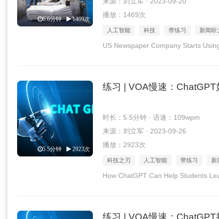
来源：刘立军 · 2023-09-20
播放：1469次
6.6分钟
1469次
人工智能
科技
带练习
新闻听
US Newspaper Company Starts Using 
练习 | VOA慢速：Chat
时长：5.5分钟 · 语速：109wpm
来源：刘立军 · 2023-09-26
播放：2923次
5.5分钟
2923次
科技之刃
人工智能
带练习
新
How ChatGPT Can Help Students Lea
练习 | VOA慢速：Chat