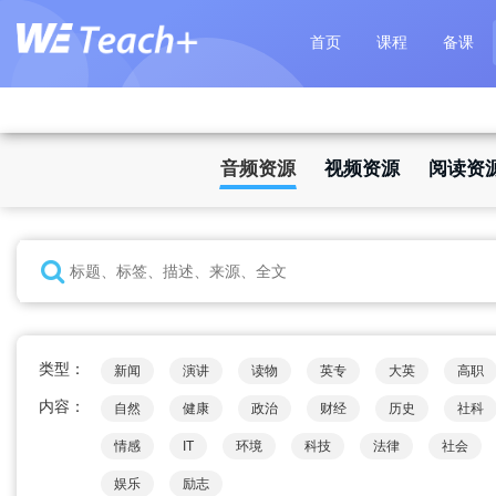
首页
课程
备课
音频资源
视频资源
阅读资
类型：
新闻
演讲
读物
英专
大英
高职
内容：
自然
健康
政治
财经
历史
社科
情感
IT
环境
科技
法律
社会
娱乐
励志