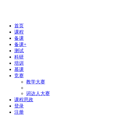
首页
课程
备课
备课+
测试
科研
培训
慕课
竞赛
教学大赛
词达人大赛
课程思政
登录
注册