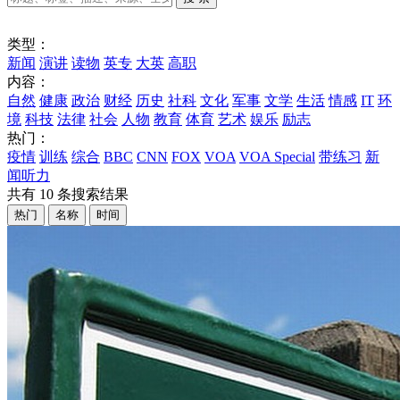
类型：
新闻
演讲
读物
英专
大英
高职
内容：
自然
健康
政治
财经
历史
社科
文化
军事
文学
生活
情感
IT
环
境
科技
法律
社会
人物
教育
体育
艺术
娱乐
励志
热门：
疫情
训练
综合
BBC
CNN
FOX
VOA
VOA Special
带练习
新
闻听力
共有
10
条搜索结果
热门
名称
时间