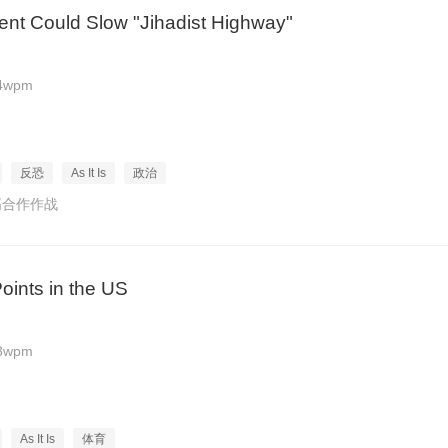
nt Could Slow "Jihadist Highway"
4wpm
反恐
As It Is
政治
高合作作战
Points in the US
8wpm
As It Is
体育