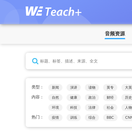
音频资源
类型：
新闻
演讲
读物
英专
大英
内容：
自然
健康
政治
财经
历史
环境
科技
法律
社会
人物
热门：
疫情
训练
综合
BBC
CN