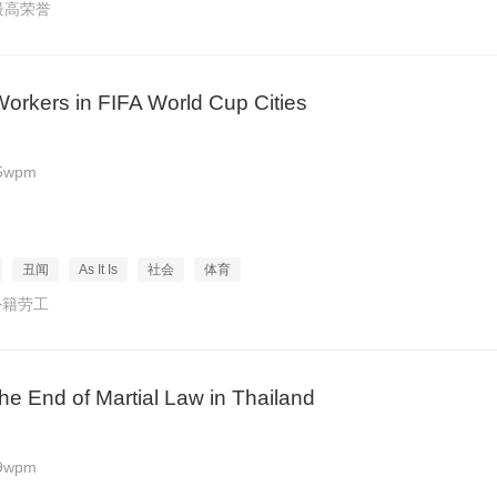
最高荣誉
Workers in FIFA World Cup Cities
5wpm
丑闻
As It Is
社会
体育
外籍劳工
the End of Martial Law in Thailand
9wpm