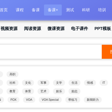
首页
课程
备课
备课+
测试
科研
培训
视频资源
阅读资源
微课资源
电子课件
PPT模板
高职
社科
文化
军事
文学
生活
情感
IT
教育
体育
艺术
娱乐
励志
N
FOX
VOA
VOA Special
带练习
新闻听力