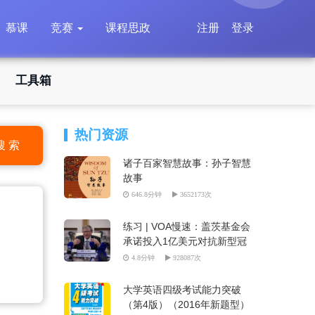
慕课
竞赛
课程思政
注册
登录
工具箱
热门资源
搜 索
诸子百家智慧故事：孙子智慧
故事
646.8分钟
3652173次
练习 | VOA慢速：盖茨基金会
承诺投入1亿美元对抗新型冠
状病毒
4.8分钟
928087次
大学英语四级考试能力突破
（第4版）（2016年新题型）