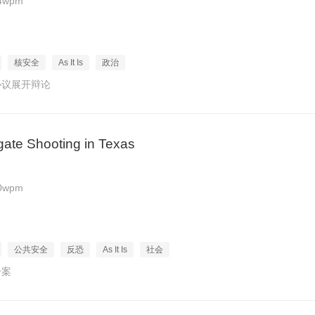
4wpm
核安全
As It Is
政治
协议展开辩论
igate Shooting in Texas
0wpm
公共安全
反恐
As It Is
社会
击案