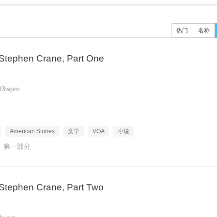
热门
名称
Stephen Crane, Part One
03wpm
American Stories
文学
VOA
小说
》第一部分
Stephen Crane, Part Two