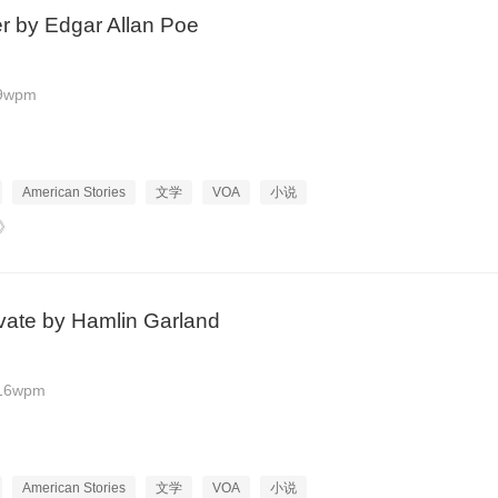
er by Edgar Allan Poe
9wpm
American Stories
文学
VOA
小说
》
ivate by Hamlin Garland
16wpm
American Stories
文学
VOA
小说