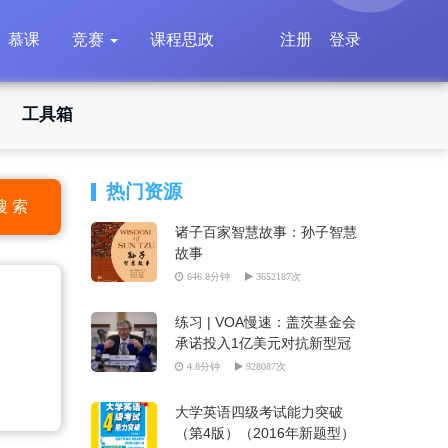
慕课
竞赛
课程思政
注册
登录
工具箱
热门资源
搜 索
诸子百家智慧故事：孙子智慧
故事
646.8分钟
3652187次
练习 | VOA慢速：盖茨基金会
承诺投入1亿美元对抗新型冠
状病毒
4.8分钟
928087次
大学英语四级考试能力突破
（第4版）（2016年新题型）