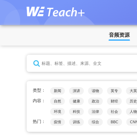
音频资源
类型：
新闻
演讲
读物
英专
大英
内容：
自然
健康
政治
财经
历史
环境
科技
法律
社会
人物
热门：
疫情
训练
综合
BBC
CN