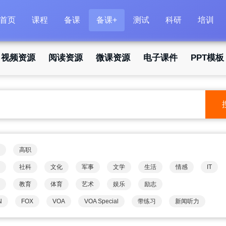
首页
课程
备课
备课+
测试
科研
培训
视频资源
阅读资源
微课资源
电子课件
PPT模板
高职
社科
文化
军事
文学
生活
情感
IT
教育
体育
艺术
娱乐
励志
N
FOX
VOA
VOA Special
带练习
新闻听力