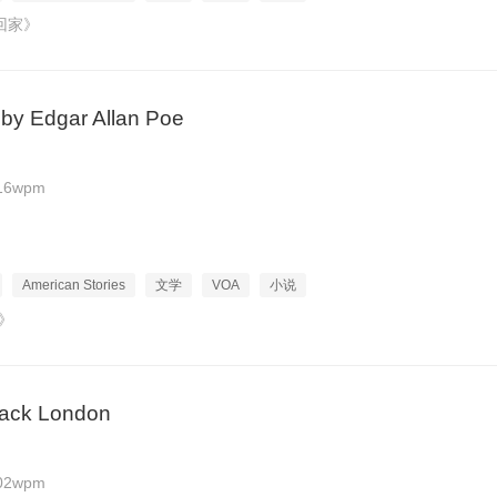
回家》
 by Edgar Allan Poe
16wpm
American Stories
文学
VOA
小说
》
 Jack London
02wpm