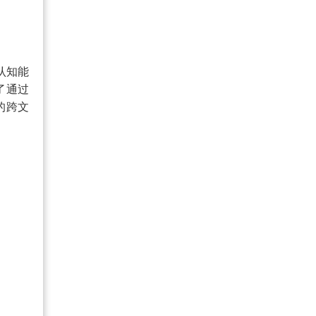
认知能
了通过
的跨文